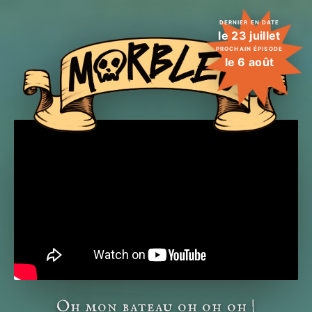
DERNIER EN DATE
le 23 juillet
PROCHAIN ÉPISODE
le 6 août
Oh mon bateau oh oh oh |